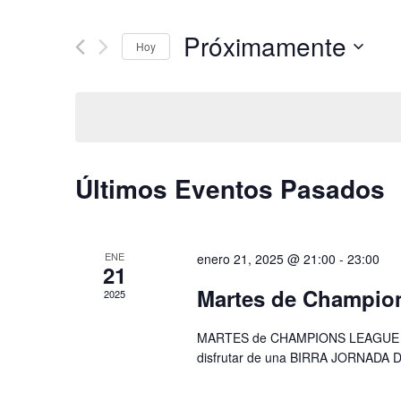
de
palabra
clave.
Próximamente
Hoy
Busca
búsqueda
Seleccionar
Eventos
fecha.
para
y
la
palabra
vistas
clave.
Últimos Eventos Pasados
de
ENE
enero 21, 2025 @ 21:00
-
23:00
Eventos
21
Martes de Champio
2025
MARTES de CHAMPIONS LEAGUE EN L
disfrutar de una BIRRA JORNADA