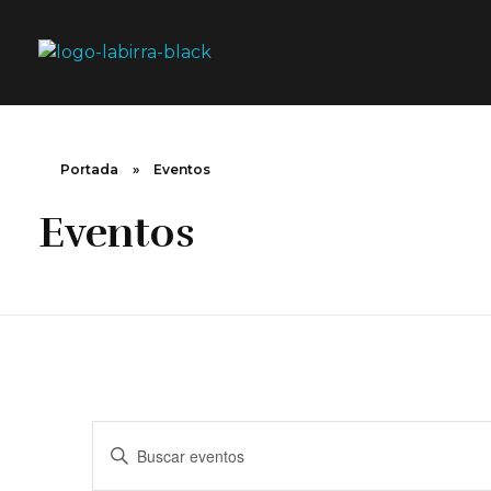
La Birra Jerez
Portada
»
Eventos
Eventos
Navegación
Introduce
la